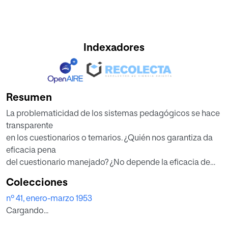
Indexadores
Resumen
La problematicidad de los sistemas pedagógicos se hace
transparente
en los cuestionarios o temarios. ¿Quién nos garantiza da
eficacia pena
del cuestionario manejado? ¿No depende la eficacia de
los supuestos educativos
Colecciones
o de los objetivos postulados? Necesitamos, en cuanto
nº 41, enero-marzo 1953
hombres,
Cargando...
puntos de apoyo o criterios que nos permitan prever el
éxito futuro.