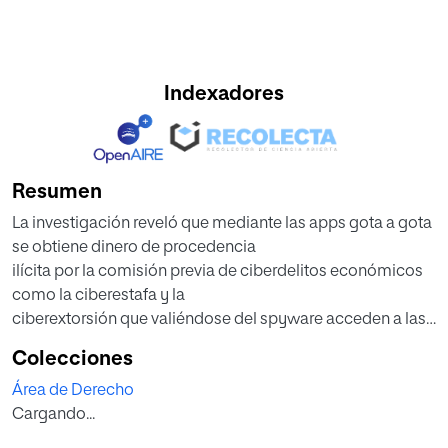
Indexadores
Resumen
La investigación reveló que mediante las apps gota a gota
se obtiene dinero de procedencia
ilícita por la comisión previa de ciberdelitos económicos
como la ciberestafa y la
ciberextorsión que valiéndose del spyware acceden a las
imágenes, vídeos y audios del
Colecciones
dispositivo móvil, para efectivizar el pago total de la deuda
Área de Derecho
a cambio de evitar divulgar el
Cargando...
material fílmico recabado. En seguida, los
ciberdelincuentes encubren la procedencia ilícita