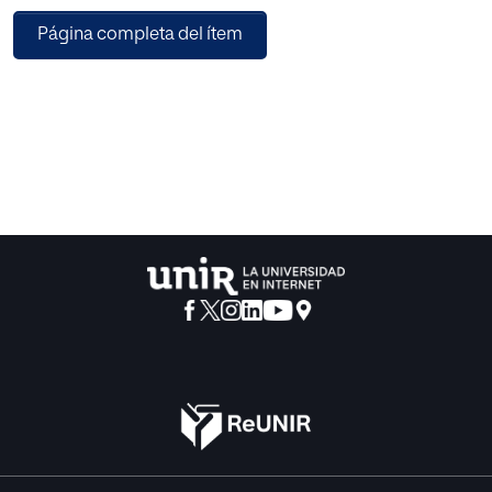
del dinero recaudado mediante el ciberblanqueo de
Página completa del ítem
capitales por medio de videojuegos y
casas de apuestas. Para ello, el estudio estableció de qué
manera los aplicativos gota a gota
se utilizan como instrumento de encubrimiento para la
comisión de ciberdelitos económicos
en entornos digitales. La metodología se conformó por el
propósito básico, con enfoque
cualitativo y diseño de estudio de casos, cuyo alcance fue
exploratorio y el tipo socio jurídico,
los datos fueron recogidos por medio de las fichas de
análisis documental. El resultado más
importarte fue que los países de España y Perú carecen de
regulación expresa sobre los
aplicativos de préstamos gota a gota, lo que permite que
el estudio afronte académicamente
la evolución de la cibercriminalidad y las nuevas
tecnologías.