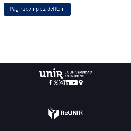
su adecuación a la enseñanza de historia contemporánea.
Página completa del ítem
El análisis revela una evolución creciente en la integración
de recursos audiovisuales, informáticos y telemáticos y en
la inclusión de contenidos procedimentales, acompañada
de cierta disminución en la rigurosidad científica. Sin
embargo, las tres obras adoptan la misma concepción
didáctica: ser fuente de información y delimitar qué
contenidos hay que aprender y cómo hacerlo. Dados
estos resultados, que revelan el estado actual de los libros
de texto, se requiere replantear no solo su formato, sino
también su papel en el aula para permitir una educación
que favorezca la capacidad crítica del alumnado.