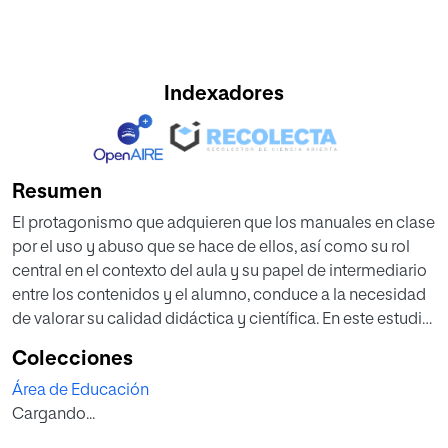
Indexadores
Resumen
El protagonismo que adquieren que los manuales en clase
por el uso y abuso que se hace de ellos, así como su rol
central en el contexto del aula y su papel de intermediario
entre los contenidos y el alumno, conduce a la necesidad
de valorar su calidad didáctica y científica. En este estudio
se lleva a cabo un análisis de tres manuales de Vicens
Colecciones
Vives correspondientes a las tres últimas leyes que han
Área de Educación
regulado la Educación Secundaria.
Cargando...
Para ello se expone un estado de la cuestión de la historia
y uso de los manuales y se plantean pautas para evaluar