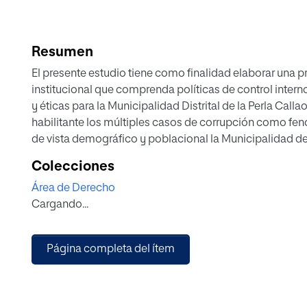
Resumen
El presente estudio tiene como finalidad elaborar una 
institucional que comprenda políticas de control intern
y éticas para la Municipalidad Distrital de la Perla Call
habilitante los múltiples casos de corrupción como fe
de vista demográfico y poblacional la Municipalidad de
y uno de los principales puertos marítimos del Perú, d
Colecciones
desarrollo económico y social del país. Sin embargo, a 
Área de Derecho
diversos problemas relacionados con la corrupción y la 
Cargando...
pública. En ese orden, se concluye que para reducir el r
necesario implementar un sistema de integridad institu
en la gestión estatal para lograr mayores niveles de efic
Página completa del ítem
de priorizar y optimizar el uso de los recursos públicos.