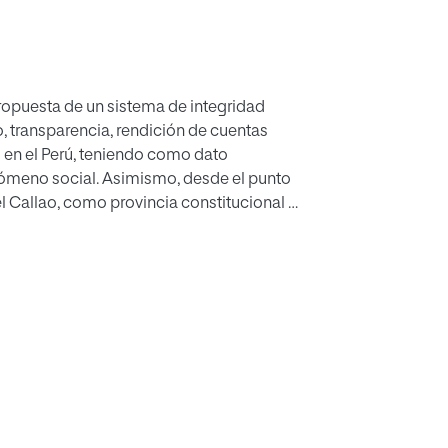
propuesta de un sistema de integridad
o, transparencia, rendición de cuentas
ao en el Perú, teniendo como dato
nómeno social. Asimismo, desde el punto
l Callao, como provincia constitucional
esempeña un papel estratégico en el
lo largo de los años ha enfrentado
falta de transparencia en su gestión
iesgo y aminorar el impacto resulta
cional que impacte significativamente
iencia, eficacia y transparencia en aras