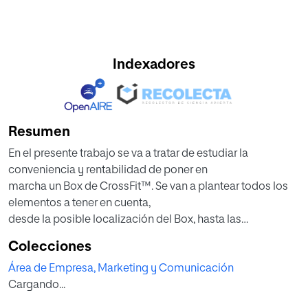
Indexadores
Resumen
En el presente trabajo se va a tratar de estudiar la
conveniencia y rentabilidad de poner en
marcha un Box de CrossFit™. Se van a plantear todos los
elementos a tener en cuenta,
desde la posible localización del Box, hasta las
consideraciones económicas de una puesta
Colecciones
en funcionamiento teórica, pasando por conocer el
Área de Empresa, Marketing y Comunicación
entorno competitivo, la población objetivo
Cargando...
o el análisis del momento actual en torno al entrenamiento
personal y cuidado físico.