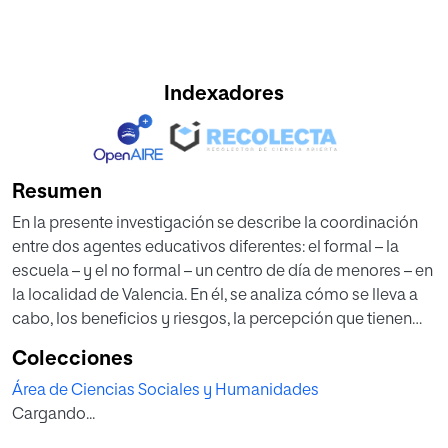
Indexadores
Resumen
En la presente investigación se describe la coordinación
entre dos agentes educativos diferentes: el formal – la
escuela – y el no formal – un centro de día de menores – en
la localidad de Valencia. En él, se analiza cómo se lleva a
cabo, los beneficios y riesgos, la percepción que tienen
los educadores sociales en torno al conocimiento del
Colecciones
recurso para el cuál trabajan así como posibles
Área de Ciencias Sociales y Humanidades
propuestas de mejora de la coordinación entre el colegio
Cargando...
y la escuela. Se relaciona con los planes de estudio, tanto
el viejo – en proceso de extinción – como el nuevo –