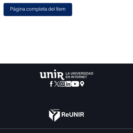
a fin de evitar interpretaciones o aplicaciones divergentes
Página completa del ítem
sobre el mismo.
En el texto se examina la evolución que este concepto ha
sufrido tanto en la normativa, como
en la jurisprudencia y doctrina, su relación con el resto de
bases legitimadoras previstas en el
artículo 6 del Reglamento, así como su relación con los
derechos e intereses de los titulares
de los datos y la prueba de sopesamiento entre ambos.
Por último, se hace una breve mención
a la especial atención que habrá de darse cuando los
datos a tratar sobre la base del interés
legítimo sean categorías especiales de datos.