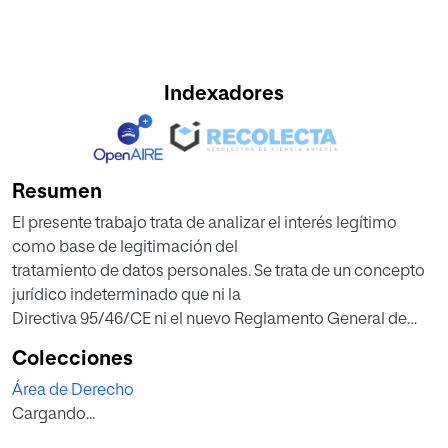
Indexadores
Resumen
El presente trabajo trata de analizar el interés legítimo
como base de legitimación del
tratamiento de datos personales. Se trata de un concepto
jurídico indeterminado que ni la
Directiva 95/46/CE ni el nuevo Reglamento General de
Protección de Datos han sabido
Colecciones
clarificar, motivo por el cual se hace imprescindible acudir
Área de Derecho
a las Directrices marcadas por el
Cargando...
Grupo de Trabajo del Artículo 29 sobre esta base jurídica
para conocer su aplicación y alcance,