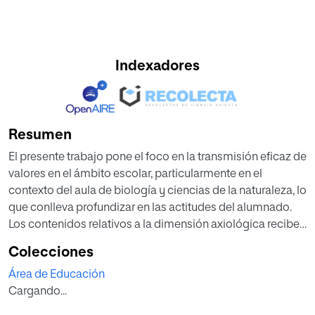
Indexadores
Resumen
El presente trabajo pone el foco en la transmisión eficaz de
valores en el ámbito escolar, particularmente en el
contexto del aula de biología y ciencias de la naturaleza, lo
que conlleva profundizar en las actitudes del alumnado.
Los contenidos relativos a la dimensión axiológica reciben
una importancia notable cuando se anuncian los objetivos
Colecciones
finales de la enseñanza secundaria, pero lo cierto es que,
Área de Educación
en la práctica, caen en la imprecisión.
Cargando...
A lo largo del estudio se analizan diferentes teorías y
modelos procedentes de muy diversos autores. Se indaga