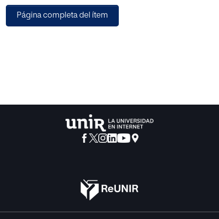
en la influencia del profesor como modelo para la
Página completa del ítem
transmisión de valores de manera indirecta y,
seguidamente, trata de precisarse qué entendemos por
actitudes y valores respectivamente así como su papel en
el aula de ciencias de la naturaleza. A continuación, se
describen algunos métodos a fin de trabajar la dimensión
actitudinal eficazmente en clase y se analizan algunas
propuestas concretas para la asignatura de biología, de la
que se extraen interesantes conclusiones.
Dada la ineficacia de los métodos para el trabajo de la
dimensión actitudinal actualmente en aplicación, como
conclusión, se presenta una propuesta educativa que trata
a través de cinco pasos de sistematizar el planteamiento
de una unidad didáctica a fin de enfocarla a la
consecución de objetivos morales.