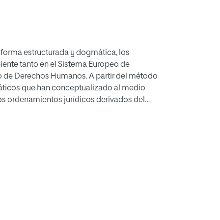
e forma estructurada y dogmática, los
iente tanto en el Sistema Europeo de
 de Derechos Humanos. A partir del método
máticos que han conceptualizado al medio
los ordenamientos jurídicos derivados del
 propuesta entre ser humano y medio
ción tradicionalista del medio ambiente y sus
cas sobre el medio ambiente y la naturaleza
ello nos va a permitir inferir que la protección
germánico en función de la conceptualización
n, en observancia de sus peculiaridades.