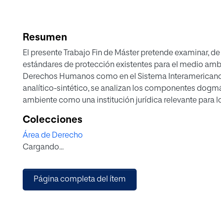
Resumen
El presente Trabajo Fin de Máster pretende examinar, d
estándares de protección existentes para el medio amb
Derechos Humanos como en el Sistema Interamericano
analítico-sintético, se analizan los componentes dog
ambiente como una institución jurídica relevante para 
sistema romano germánico de derecho y la interacción
Colecciones
ambiente. Asimismo, se estudian tanto la conceptualiza
Área de Derecho
componentes como las nuevas tendencias epistemológi
Cargando...
que se derivan de la teoría crítica latinoamericana. Todo 
del medio ambiente difiere dentro del sistema romano 
de los derechos fundamentales que presenta cada regió
Página completa del ítem