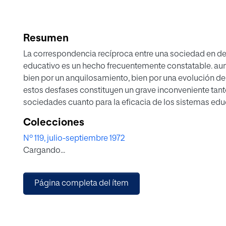
Resumen
La correspondencia recíproca entre una sociedad en de
educativo es un hecho frecuentemente constatable. au
bien por un anquilosamiento, bien por una evolución d
estos desfases constituyen un grave inconveniente tanto
sociedades cuanto para la eficacia de los sistemas ed
Colecciones
La conveniencia de esta correlación educación, socieda
Nº 119, julio-septiembre 1972
expresión de un derecho natural inherente a la persona
Cargando...
en consonancia con el grado de desarrollo técnico eco
parte.
Página completa del ítem