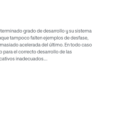
terminado grado de desarrollo y su sistema
nque tampoco falten ejemplos de desfase,
emasiado acelerada del último. En todo caso
 para el correcto desarrollo de las
ucativos inadecuados.
d es tan manifiesta porque en el fondo es la
 humana: el de acceder a un nivel de educación
nómico y cultural de la sociedad de que forma