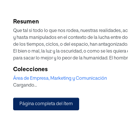
Resumen
Que tal si todo lo que nos rodea, nuestras realidades, 
y hasta manipulados en el contexto de la lucha entre do
de los tiempos, ciclos, o del espacio, han antagonizado
El bien o mal, la luz y la oscuridad, o como se les quie
para sacar lo mejor y lo peor de la humanidad. El hombr
lucha y en ese contexto ha creado dioses, religiones y j
Colecciones
cotidianos, los más banales y los más supremos, con el 
Área de Empresa, Marketing y Comunicación
y entender “realidades” que van más allá de nuestra co
Cargando...
tienden a sentirse bajo control.Pero que pasaría si en r
otros entes, en otro
planos, por otros agentes, aún no identificados, que est
Página completa del ítem
nuestras acciones para documentar y estudiar cada asp
algunos casos, influenciar nuestras decisiones.
Y si esta ventana a esa “realidad” se abre a una person
un publicista desempleado que promedia los 30 años, cu