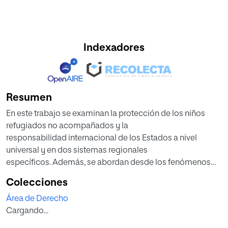
Indexadores
Resumen
En este trabajo se examinan la protección de los niños
refugiados no acompañados y la
responsabilidad internacional de los Estados a nivel
universal y en dos sistemas regionales
específicos. Además, se abordan desde los fenómenos
migratorios resultantes de
Colecciones
persecuciones y conflictos, así como normas de
Área de Derecho
protección establecidas especialmente tras
Cargando...
las grandes guerras. Se definen también el concepto de
niño, refugiado y niño no