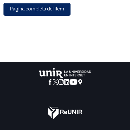
acompañado, con destaque a su triple vulnerabilidad y los
Página completa del ítem
riesgos que enfrentan, desde
condiciones adversas en el trayecto hasta diferentes
formas de abusos. Posteriormente el
enfoque dado se centra en la protección normativa,
incluyendo instrumentos internacionales,
principios jurídicos, instituciones, planes, directrices y
políticas. Por último, se evalúan dos
sistemas regionales en términos de responsabilización
internacional estatal y la importancia
de esta para garantizar la efectiva reparación de las
violaciones a los derechos humanos en
situaciones como la de los niños en discusión.