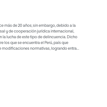
ce más de 20 años; sin embargo, debido a la
sal y de cooperación jurídica internacional,
la lucha de este tipo de delincuencia. Dicho
e los que se encuentra el Perú, país que
de modificaciones normativas, logrando entrar
trabajo se analizará el estado actual de la
o Convenio y cómo, a pesar de los diversos
ormas normativas, suceso que viene trayendo
que repercute en el avance de las