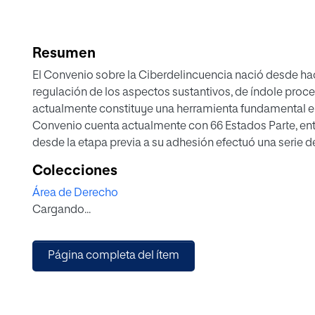
Resumen
El Convenio sobre la Ciberdelincuencia nació desde ha
regulación de los aspectos sustantivos, de índole proce
actualmente constituye una herramienta fundamental en 
Convenio cuenta actualmente con 66 Estados Parte, entr
desde la etapa previa a su adhesión efectuó una serie 
en vigor el 1 de diciembre de 2019. Mediante el presente 
Colecciones
regulación en el Perú a raíz de su incorporación a dich
Área de Derecho
esfuerzos, existe la necesidad de realizar mayores ref
Cargando...
diversas consecuencias desde su aplicación práctica y 
investigaciones.
Página completa del ítem