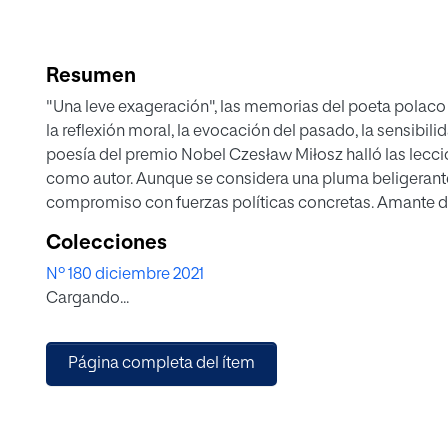
Resumen
"Una leve exageración", las memorias del poeta pola
la reflexión moral, la evocación del pasado, la sensibilida
poesía del premio Nobel Czesław Miłosz halló las leccio
como autor. Aunque se considera una pluma beligerante c
compromiso con fuerzas políticas concretas. Amante de
libres y plurales, Zagajewski considera que el alma de 
Colecciones
Bach.
Nº 180 diciembre 2021
Cargando...
Página completa del ítem