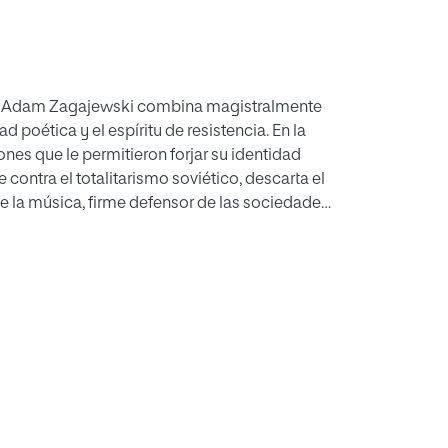
co Adam Zagajewski combina magistralmente
d poética y el espíritu de resistencia. En la
nes que le permitieron forjar su identidad
ontra el totalitarismo soviético, descarta el
 la música, firme defensor de las sociedades
Europa está en la "Pasión según san Mateo", de