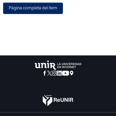
través de recientes sentencias –que son vinculantes para
Página completa del ítem
todos los Estados
Miembros– suscitadas en este ámbito, ha declarado que
no están amparadas por
este límite las reproducciones que se llevan a cabo desde
fuentes ilícitas. Por su
parte, la última reforma de la LPI española ha restringido
aún más este requisito de
acceso legal, exigiéndose ahora que o bien el soporte
desde el que se realiza haya
sido adquirido en propiedad por compraventa mercantil, o
bien que haya sido
accedido a través de un acto legítimo de comunicación
pública.