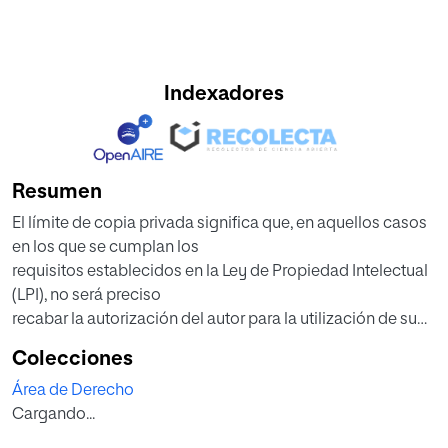
Indexadores
Resumen
El límite de copia privada significa que, en aquellos casos
en los que se cumplan los
requisitos establecidos en la Ley de Propiedad Intelectual
(LPI), no será preciso
recabar la autorización del autor para la utilización de su
obra –si bien éste tendrá
Colecciones
derecho a cobrar una compensación equitativa–. Entre
Área de Derecho
dichos requisitos, es de gran
Cargando...
importancia el relativo al acceso legal. El Tribunal de
Justicia de la Unión Europea, a