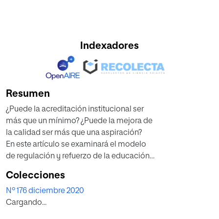
Indexadores
Resumen
¿Puede la acreditación institucional ser
más que un mínimo? ¿Puede la mejora de
la calidad ser más que una aspiración?
En este artículo se examinará el modelo
de regulación y refuerzo de la educación
superior –la acreditación de las instituciones
Colecciones
académicas– y se analizará su impacto y sus
Nº 176 diciembre 2020
limitaciones, especialmente en el cambiante
Cargando...
contexto de los Estados Unidos, donde la
acreditación institucional es mayoritaria y