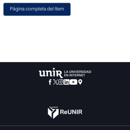
potencial abuso derivado de que un
Página completa del ítem
porcentaje ínfimo del pasivo afectado pueda aprobar el
plan y arrastrar a aquellos acreedores
disidentes; la imposibilidad de controlar u oponerse al
plan de reestructuración de forma
preceptiva antes de la homologación judicial del mismo;
la prohibición de presentar recursos
para unificar la doctrina y evitar resoluciones opuestas
ante supuestos similares; la
problemática derivada de la falta de regulación, dentro del
procedimiento de impugnación del
plan de reestructuración, de la prueba; y breves
apreciaciones a la figura de las diligencias
preliminares, instrumento previsto en el ordenamiento
jurídico pero que, como se verá, al que
es discutible poder acceder.