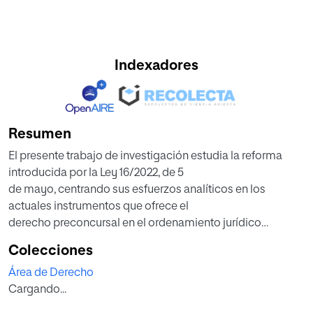
Indexadores
Resumen
El presente trabajo de investigación estudia la reforma
introducida por la Ley 16/2022, de 5
de mayo, centrando sus esfuerzos analíticos en los
actuales instrumentos que ofrece el
derecho preconcursal en el ordenamiento jurídico
español. Se destaca, en especial, del plan
Colecciones
de reestructuración, tanto las reales como las potenciales
Área de Derecho
problemáticas que se derivan de las
Cargando...
nuevas previsiones normativas.
Dentro de las mencionadas problemáticas, se subraya el