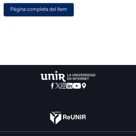
contribuyente, el debido respeto a
Página completa del ítem
los principios de igualdad, legalidad, indisponibilidad del
crédito tributario, y capacidad
económica, convierten la implantación de los sistemas
alternativos de resolución de conflictos
en el ámbito tributario en una cuestión compleja.
El presente trabajo tiene por objeto analizar la actual
situación legislativa de los
procedimientos convencionales de prevención y
resolución de conflictos tributarios, así como
estudiar su viabilidad en nuestro ordenamiento fiscal y
formular propuestas para fomentar su
desarrollo en materia tributaria, con especial referencia a
sistemas alternativos de resolución
de conflictos como la conciliación, la mediación y el
arbitraje .