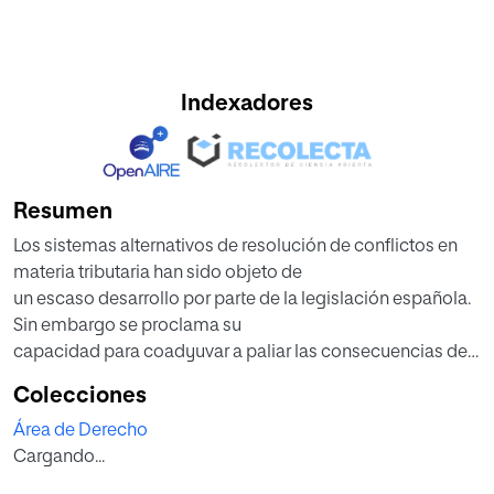
Indexadores
Resumen
Los sistemas alternativos de resolución de conflictos en
materia tributaria han sido objeto de
un escaso desarrollo por parte de la legislación española.
Sin embargo se proclama su
capacidad para coadyuvar a paliar las consecuencias de
la elevada y persistente conflictividad
Colecciones
fiscal, así como su idoneidad para incentivar una mayor
Área de Derecho
participación y responsabilidad de los
Cargando...
ciudadanos en este ámbito.
La especial relación entre la Administración tributaria y el