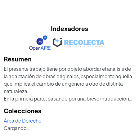
Indexadores
Resumen
El presente trabajo tiene por objeto abordar el análisis de
la adaptación de obras originales, especialmente aquella
que implica el cambio de un género a otro de distinta
naturaleza.
En la primera parte, pasando por una breve introducción
donde se sientan las bases históricas y jurídicas de cada
Colecciones
una de las obras implicadas en la transformación objeto
Área de Derecho
de estudio, se realiza un análisis del derecho de
Cargando...
transformación, el principal implicado en las
adaptaciones de obras, delimitándolo de otras figuras