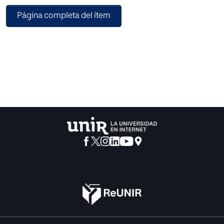
afines, con exposición de distintos pronunciamientos de
Página completa del ítem
los tribunales que contribuyen a aclarar las cuestiones
planteadas.
En la segunda parte se aborda el estudio de los
mecanismosa través de los cualesse lleva a la práctica
todo lo anteriormente expuesto, el contrato de
transformación de obra preexistente y los contratos de
producción, con referencia a los derechos cedidos al
productor y los reservados a los autores.