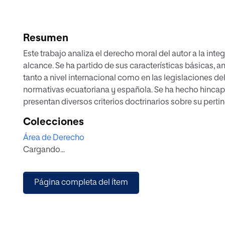
Resumen
Este trabajo analiza el derecho moral del autor a la inte
alcance. Se ha partido de sus características básicas, 
tanto a nivel internacional como en las legislaciones de
normativas ecuatoriana y española. Se ha hecho hincapi
presentan diversos criterios doctrinarios sobre su pert
análisis de jurisprudencia comparada en el que se estud
Colecciones
principales obras protegidas por el derecho de autor, t
Área de Derecho
arquitectónicas, literarias, plásticas, publicitarias, ent
Cargando...
mortis causa, su necesaria e inmanente perpetuidad y s
Página completa del ítem