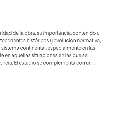
gridad de la obra, su importancia, contenido y
antecedentes históricos y evolución normativa,
l sistema continental, especialmente en las
é en aquellas situaciones en las que se
inencia. El estudio se complementa con un
ia la aplicación de este derecho en las
ales como obras audiovisuales,
re otras. Además, se ha revisado su transmisión
u influencia en los derechos conexos.