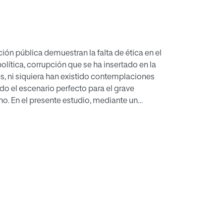
ón pública demuestran la falta de ética en el
lítica, corrupción que se ha insertado en la
s, ni siquiera han existido contemplaciones
do el escenario perfecto para el grave
no. En el presente estudio, mediante un
 políticas públicas de transparencia y buen
 y combate a la corrupción, políticas que
 su aplicabilidad, pese a las limitaciones
de una ideología de ética pública aplicada,
n Estado sin considerar a la ética como