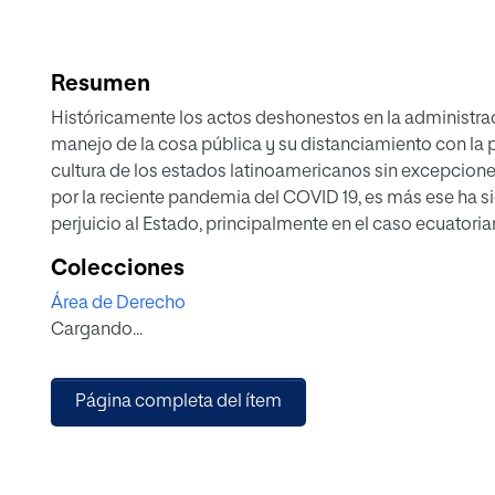
Resumen
Históricamente los actos deshonestos en la administraci
manejo de la cosa pública y su distanciamiento con la po
cultura de los estados latinoamericanos sin excepcione
por la reciente pandemia del COVID 19, es más ese ha si
perjuicio al Estado, principalmente en el caso ecuatoria
análisis comparado de los casos de Ecuador y Chile, las
Colecciones
gobierno, se constituyen en el adalid para la prevención
Área de Derecho
sustentadas en abundante legislación, buscan garantizar
Cargando...
existentes, algunas de las cuales trascienden a la falta 
puesto que no se puede concebir la administración de u
principio rector.
Página completa del ítem