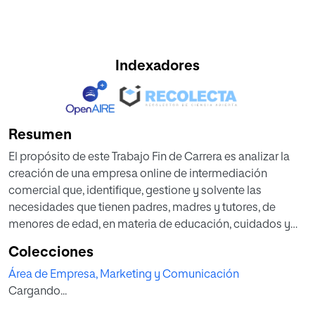
Indexadores
Resumen
El propósito de este Trabajo Fin de Carrera es analizar la
creación de una empresa online de intermediación
comercial que, identifique, gestione y solvente las
necesidades que tienen padres, madres y tutores, de
menores de edad, en materia de educación, cuidados y
atención. Además contribuirá a la creación de empleo,
Colecciones
permitiendo a profesionales desarrollarse
Área de Empresa, Marketing y Comunicación
profesionalmente.
Cargando...