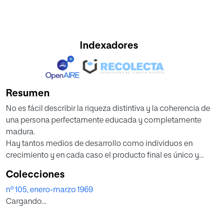
Indexadores
Resumen
No es fácil describir la riqueza distintiva y la coherencia de
una persona perfectamente educada y completamente
madura.
Hay tantos medios de desarrollo como individuos en
crecimiento y en cada caso el producto final es único y
peculiar. Pero podemos preguntar: ¿Puede un hombre
Colecciones
desplegar toda su potencialidad, realizar todas sus
nº 105, enero-marzo 1969
reservas, alcanzar la "hombredad", el ideal- realidad del
Cargando...
hombre? ¿Qué pretende Santayana cuando dijo: "nada
requiere un heroísmo intelectual menos frecuente que la