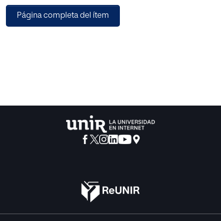
cómo sus vastas tierras son cultivadas gracias a las
Página completa del ítem
ayudas y subvenciones de la PAC,
a la vez que los ganaderos hacen un esfuerzo titánico por
pastorear en los lugares
más abruptos y recónditos de la geografía española. No
obstante, los debates
políticos y las propuestas reglamentarias europeas de la
próxima reforma de la PAC
post 2020, dan aire fresco a la atmósfera de escepticismo
que reina en un ambiente
de crisis económica mundial.