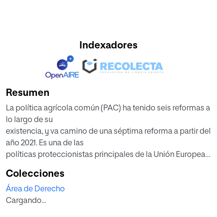
Indexadores
Resumen
La política agrícola común (PAC) ha tenido seis reformas a
lo largo de su
existencia, y va camino de una séptima reforma a partir del
año 2021. Es una de las
políticas proteccionistas principales de la Unión Europea
al albergar y proteger con
Colecciones
sus ayudas económicas a miles de agricultores y
Área de Derecho
ganaderos de toda Europa y ser
Cargando...
uno de los pilares económicos más sólidos de Europa.
Asimismo, España, observa