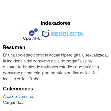
Indexadores
Resumen
En una sociedad como la actual hiperdigital y sexualizada,
la incidencia del consumo de la pornografía se ha
disparado, habiendo múltiples estudios que sitúan en
consumo de material pornográfico on-line en los 12 e
incluso en los 10 años.
De esta forma, teniendo en cuenta el incremento de las
Colecciones
personas que tienen acceso al material, así como la rebaja
Área de Derecho
del límite de edad, hace que debamos tomar conciencia
Cargando...
de los riesgos que puede acarrear en muchos sujetos, no
por lo moralmente reprochable que pueda llegar a ser la