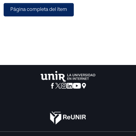
propuesta, el aprendizaje significativo, el trabajo
Página completa del ítem
colaborativo, el aprendizaje de las
matemáticas y las inteligencias múltiples.
Continúa con la propuesta en sí, en la que se plantea la
fabricación de varias
herramientas para el aprendizaje de las matemáticas por
parte de los propios alumnos,
que posteriormente usarán como recursos didácticos en
actividades concretas. Se
proponen varias actividades y se ofrecen las herramientas
necesarias para su evaluación.
Finalmente, en las conclusiones se refleja la consecución
de los objetivos planteados.