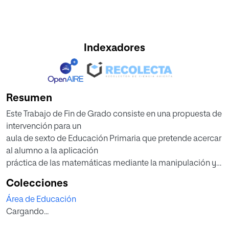
Indexadores
Resumen
Este Trabajo de Fin de Grado consiste en una propuesta de
intervención para un
aula de sexto de Educación Primaria que pretende acercar
al alumno a la aplicación
práctica de las matemáticas mediante la manipulación y
el trabajo en equipo.
Colecciones
El trabajo comienza con un marco teórico, que trata
Área de Educación
aspectos relacionados con la
Cargando...
legislación vigente, las características psicológicas de la
etapa a la que va destinada la