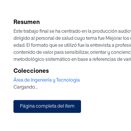
Resumen
Este trabajo final se ha centrado en la producción audi
dirigido al personal de salud cuyo tema fue Mejorar los e
edad. El formato que se utilizó fue la entrevista a profes
contenido de valor para sensibilizar, orientar y concienc
metodológico sistemático en base a referencias de vario
trabajo innovador y viable de acuerdo con las nuevas t
Colecciones
medios de comunicación. Con la difusión del pódcast 
Área de Ingeniería y Tecnología
profesionales sanitarios y de los adultos mayores. Este
Cargando...
acelerado en todo el mundo, como reflejó el estudio d
pódcast se realizaron con el programa Adobe Audition C
audio. La producción audiovisual final se publicó en la 
Página completa del ítem
para la Edad de Oro.