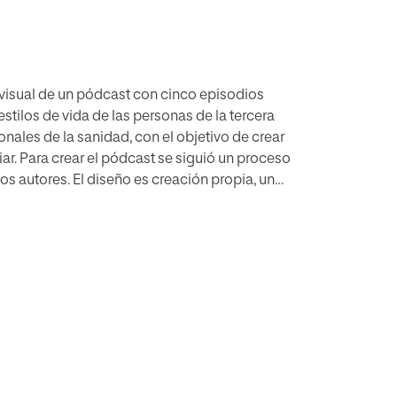
ovisual de un pódcast con cinco episodios
stilos de vida de las personas de la tercera
ionales de la sanidad, con el objetivo de crear
iar. Para crear el pódcast se siguió un proceso
s autores. El diseño es creación propia, un
endencias tecnológicas y el avance de los
se comprobó la idoneidad de los
 producto sonoro está creciendo a un ritmo
e mercado efectuado. Los episodios del
S6, que crea, mezcla y edita archivos de
aplicación Spotify, con el nombre Salud 2.0