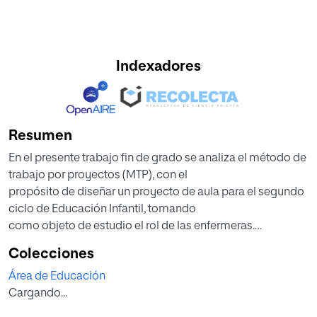
Indexadores
Resumen
En el presente trabajo fin de grado se analiza el método de
trabajo por proyectos (MTP), con el
propósito de diseñar un proyecto de aula para el segundo
ciclo de Educación Infantil, tomando
como objeto de estudio el rol de las enfermeras.
Para llevar a cabo esta propuesta se examinan los
Colecciones
fundamentos teóricos que relacionan el MTP con
Área de Educación
el paradigma constructivista y con el enfoque
Cargando...
globalizador, se detallan sus ventajas e
inconvenientes frente al método tradicional de enseñanza,