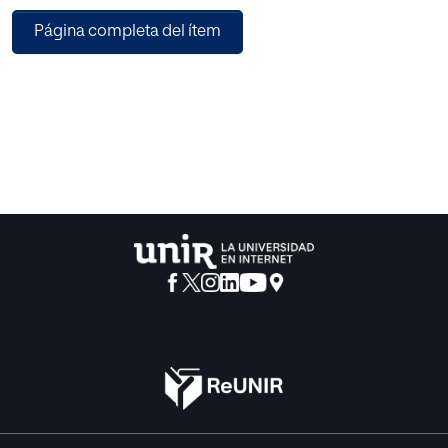
se adoptan las fases descritas por Díez
Página completa del ítem
para aplicarlo en un aula de educación infantil, y se
justifica la elección del tema de estudio
señalando las cualidades que lo hacen interesante para el
aprendizaje de los alumnos.
El resultado final es un proyecto que consta de doce
sesiones de trabajo repartidas en seis semanas,
que incluye actividades con contenidos globalizados
dirigidos a conocer el papel de las enfermeras
en la sociedad.