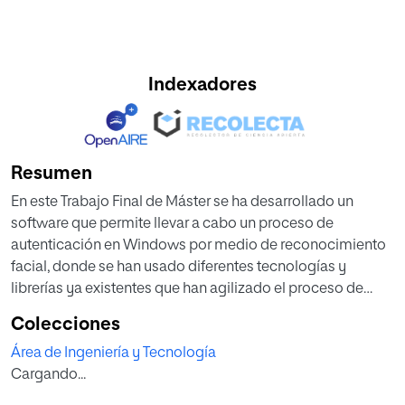
Indexadores
Resumen
En este Trabajo Final de Máster se ha desarrollado un
software que permite llevar a cabo un proceso de
autenticación en Windows por medio de reconocimiento
facial, donde se han usado diferentes tecnologías y
librerías ya existentes que han agilizado el proceso de
desarrollo. El eje central está dado por el uso del
Colecciones
dispositivo móvil inteligente, con el que el usuario realiza
Área de Ingeniería y Tecnología
las diferentes tareas que permiten llevar a cabo la
Cargando...
autenticación en una sesión de Windows. Esto permite
que la gestión de acceso sea más fácil tanto para los