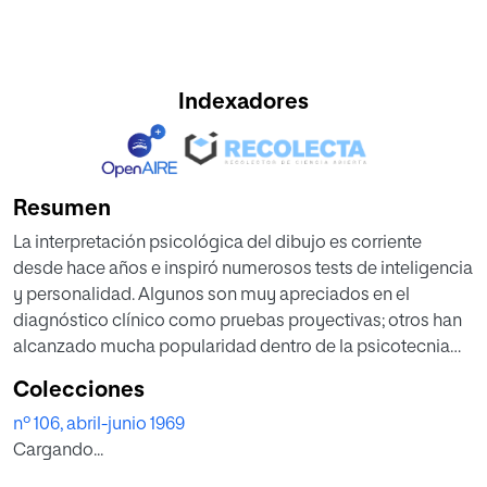
Indexadores
Resumen
La interpretación psicológica del dibujo es corriente
desde hace años e inspiró numerosos tests de inteligencia
y personalidad. Algunos son muy apreciados en el
diagnóstico clínico como pruebas proyectivas; otros han
alcanzado mucha popularidad dentro de la psicotecnia
tradicional ofreciendo modelos de gran precisión y
Colecciones
objetividad. Los enfoques psicotécnicos del dibujo para el
nº 106, abril-junio 1969
diagnóstico de la inteligencia han sido frecuentes.
Cargando...