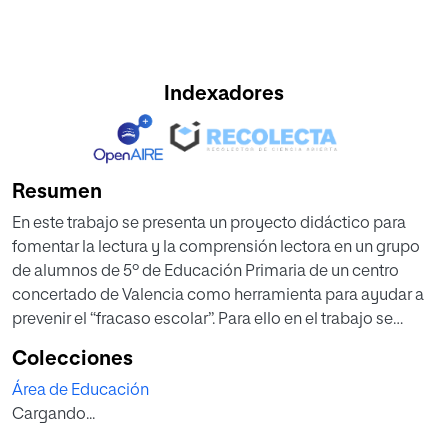
Indexadores
Resumen
En este trabajo se presenta un proyecto didáctico para
fomentar la lectura y la comprensión lectora en un grupo
de alumnos de 5º de Educación Primaria de un centro
concertado de Valencia como herramienta para ayudar a
prevenir el “fracaso escolar”. Para ello en el trabajo se
profundiza en el concepto de “fracaso escolar” y en las
Colecciones
causas que las originan. Asimismo, se profundiza en la
Área de Educación
comprensión lectora y en el hábito lector como
Cargando...
herramientas indispensables para prevenir el “fracaso
escolar”. Finalmente, se reflexiona sobre las circunstancias