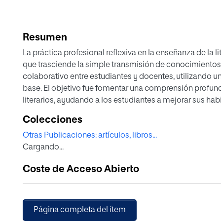
Resumen
La práctica profesional reflexiva en la enseñanza de la l
que trasciende la simple transmisión de conocimientos
colaborativo entre estudiantes y docentes, utilizando u
base. El objetivo fue fomentar una comprensión profunda
literarios, ayudando a los estudiantes a mejorar sus habi
a desarrollar su inteligencia emocional y creatividad. L
Colecciones
el método hermenéutico, paradigma constructivista, enf
Otras Publicaciones: artículos, libros...
fundamentada de tipo interpretativo y de corte transver
Cargando...
estuvo compuesta por 15 estudiantes del primer curso d
través del análisis reflexivo y herramientas como el diar
Coste de Acceso Abierto
profundizaron en su comprensión de los textos literario
reflexionaron sobre el impacto del texto y su contexto p
lo cognitivo, lo emocional y lo creativo, mejorando la apr
autoconocimiento. En consecuencia, la práctica contrib
Página completa del ítem
integral de los estudiantes, promoviendo una comprensi