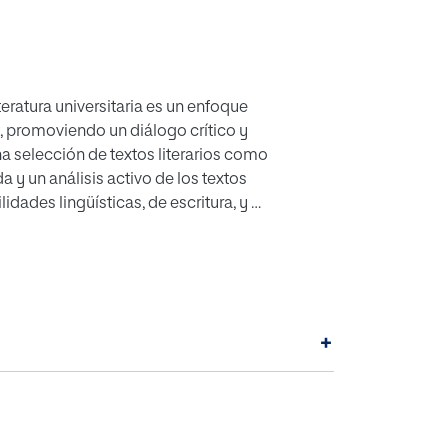
iteratura universitaria es un enfoque
, promoviendo un diálogo crítico y
na selección de textos literarios como
 y un análisis activo de los textos
lidades lingüísticas, de escritura, y
a investigación se llevó a cabo bajo
oque cualitativo, diseño de teoría
sal. La población objeto de estudio
el Grado en Estudios Ingleses. A
io de escritura, los estudiantes
+
s, registraron sus emociones y
ersonal y cultural. Este proceso unió
eciación literaria y el
uyó significativamente al desarrollo
ón crítica y consciente de los textos