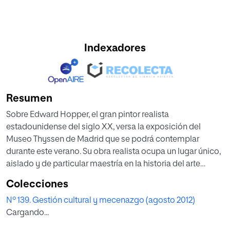
Indexadores
Resumen
Sobre Edward Hopper, el gran pintor realista
estadounidense del siglo XX, versa la exposición del
Museo Thyssen de Madrid que se podrá contemplar
durante este verano. Su obra realista ocupa un lugar único,
aislado y de particular maestría en la historia del arte
moderno; de ahí el indudable interés de la actual muestra.
Colecciones
La otra gran exposición de este verano, organizada por el
Nº 139. Gestión cultural y mecenazgo (agosto 2012)
Museo del Prado en colaboración con el Louvre, se centra
Cargando...
en el Rafael tardío, etapa singular de su trayectoria, tratada
por vez primera a fondo.