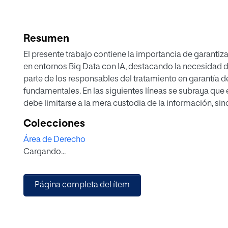
Resumen
El presente trabajo contiene la importancia de garantiza
en entornos Big Data con IA, destacando la necesidad d
parte de los responsables del tratamiento en garantía d
fundamentales. En las siguientes líneas se subraya que 
debe limitarse a la mera custodia de la información, si
de dignidad, autonomía y libertad del interesado. En est
Colecciones
cuando sea obligatoria y, en su caso, completarla con un
Área de Derecho
que, actualmente, no haya un modelo nacional estanda
Cargando...
elaborado por la APDCAT. Finalmente, el trabajo concluir
tecnologías de forma ética y responsable respetando 
adoptando las medidas necesarias para ello.
Página completa del ítem