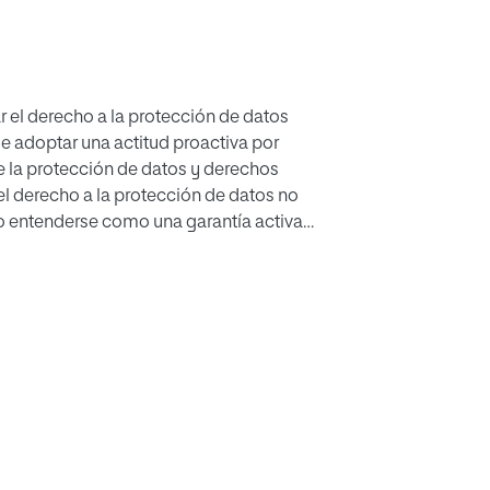
r el derecho a la protección de datos
e adoptar una actitud proactiva por
e la protección de datos y derechos
el derecho a la protección de datos no
no entenderse como una garantía activa
e sentido, es esencial realizar una EIPD
a EIDF, sobre lo que resulta llamativo
rizado, contando únicamente con el
á con la posibilidad de aplicar estas
los derechos fundamentales y