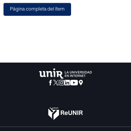
para el proceso de enseñanza-aprendizaje. En segundo
Página completa del ítem
término, se desarrollará la
parte práctica de trabajo, con dos secciones
fundamentales. Por un lado, un estudio
de campo determinará la aceptación de estos nuevos
recursos entre el alumnado y,
por otro lado, una vez extraídas las características
principales de estas herramientas,
se realizará una propuesta concreta para el aula de inglés
de 4º de la ESO.