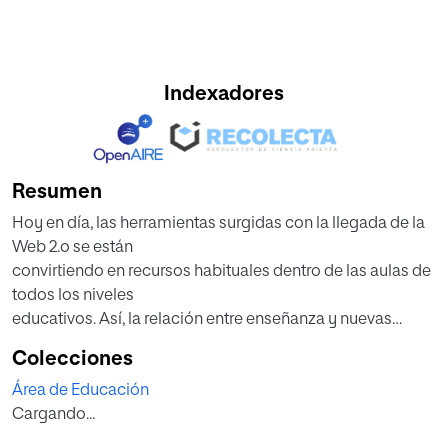
Indexadores
Resumen
Hoy en día, las herramientas surgidas con la llegada de la
Web 2.o se están
convirtiendo en recursos habituales dentro de las aulas de
todos los niveles
educativos. Así, la relación entre enseñanza y nuevas
tecnologías es cada vez más
Colecciones
estrecha. En una primera parte, se creará un breve marco
Área de Educación
teórico sobre las nuevas
Cargando...
tecnologías aplicadas a la educación, centrando el
estudio en el blog como recurso