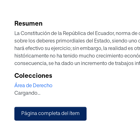
Resumen
La Constitución de la República del Ecuador, norma de c
sobre los deberes primordiales del Estado, siendo uno 
hará efectivo su ejercicio; sin embargo, la realidad es 
históricamente no ha tenido mucho crecimiento económ
consecuencia, se ha dado un incremento de trabajos in
que tienen para subsistir. En España también existe u
Colecciones
demasiado rígidas que no permiten a algunos vendedor
Área de Derecho
convirtiéndolos en ilegales. Por consiguiente, en ambos 
Cargando...
informales no tienen una protección social y en este t
documental se pretende realizar una propuesta de refor
seguridad social de estos grupos olvidados.
Página completa del ítem