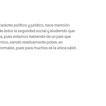
arácter político y jurídico, hace mención
de éstos la seguridad social y aludiendo que
otra, pues estamos hablando de un país que
ico, siendo relativamente pobre, en
formales, pues para muchos es la única salida
na economía sumergida debido a leyes
es ambulantes su regularización,
países estos colectivos vulnerables, al ser
rabajo académico mediante su investigación
ma para coadyuvar a la inserción a la