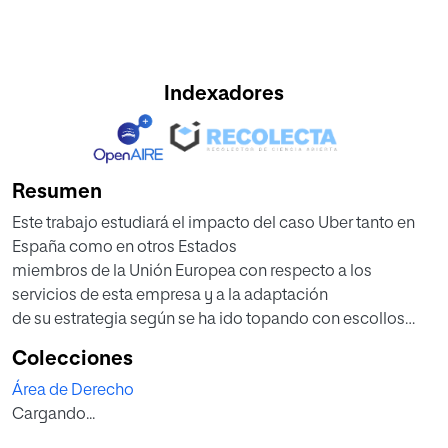
Indexadores
Resumen
Este trabajo estudiará el impacto del caso Uber tanto en
España como en otros Estados
miembros de la Unión Europea con respecto a los
servicios de esta empresa y a la adaptación
de su estrategia según se ha ido topando con escollos
normativos. Se estudiará transversalmente
Colecciones
(en áreas del derecho español tales como competencia y
Área de Derecho
administrativo) las posibles
Cargando...
consecuencias de la opinión tanto del Abogado General
como la sentencia Tribunal de Justicia