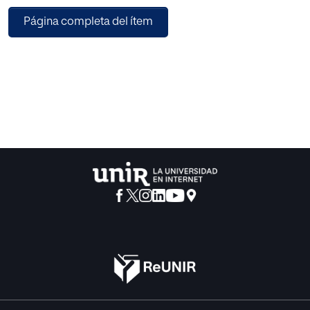
de la Unión Europea sobre la naturaleza de los servicios de
Página completa del ítem
Uber, en especial la evolución de
las normas aplicables y las limitaciones que estas
imponen una vez que se ha establecido dentro
de qué servicios se encuadran las actividades de Uber. Por
último, se reflexionará muy
brevemente sobre la necesidad o no de modernizar el
marco normativo para estos servicios de
economía colaborativa.