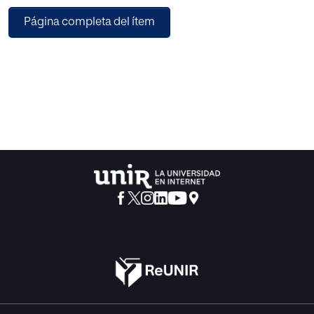
(basado en el recuento) y técnicas de clasificación de
Página completa del ítem
objetos mediante varias CNNs como las últimas versiones
YOLO. Estas técnicas permiten clasificar trenes, personas y
objetos de gran tamaño, implementando una novedosa
estrategia para mitigar la oclusión ocasionada por la
perspectiva de las cámaras usadas y la conjunción de las
dos técnicas que generan las alarmas y pre-alarmas. Para
evaluarlo hemos implementado un sistema de control y
notificación automatizado con la fusión de técnicas
actuales de VxC con unas métricas de 15 FPS de media por
video y de latencia por procesado de fotograma de 0,54
segundos, cumpliendo con las expectativas en cuanto a
su rendimiento y con respecto al análisis de efectividad y
viabilidad del sistema en régimen de
normalidad/anormalidad. El sistema obtiene ciertas
mejoras en el rendimiento sobre los sistemas actuales, lo
cual permite anticiparse a los accidentes y
proporcionando más información al operador. Todo esto,