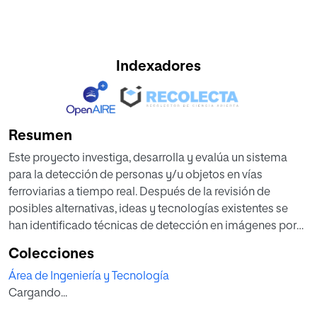
Indexadores
Resumen
Este proyecto investiga, desarrolla y evalúa un sistema
para la detección de personas y/u objetos en vías
ferroviarias a tiempo real. Después de la revisión de
posibles alternativas, ideas y tecnologías existentes se
han identificado técnicas de detección en imágenes por
sustracción de fondo como MOG2 (algoritmo de
Colecciones
segmentación primer plano/fondo basado en mezclas
Área de Ingeniería y Tecnología
gaussianas), GMG (combinación de estimación
Cargando...
estadística de la imagen de fondo y segmentación
bayesiana por píxel), KNN (vecinos más próximos), CNT