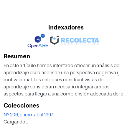
Indexadores
Resumen
En este artículo hemos intentado ofrecer un análisis del
aprendizaje escolar desde una perspectiva cognitiva y
motivacional. Los enfoques constructivistas del
aprendizaje consideran necesario integrar ambos
aspectos para llegar a una comprensión adecuada de los
procesos de aprendizaje. Las investigaciones sobre el
Colecciones
aprendizaje autorregulado tratan de conocer las
Nº 206, enero-abril 1997
relaciones entre cognición, motivación y metacognición,
Cargando...
considerando que los estudiantes no son recipientes
pasivos de información sino que ellos construyen su