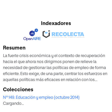
Indexadores
Resumen
La fuerte crisis económica y el contexto de recuperación
hacia el que ahora nos dirigimos ponen de relieve la
necesidad de gestionar las políticas de empleo de forma
eficiente. Esto exige, de una parte, centrar los esfuerzos en
aquellas políticas más eficaces en relación con los
distintos objetivos seleccionados en las diferentes
Colecciones
estrategias y programas de empleo. Por otra parte, desde
Nº 149. Educación y empleo (octubre 2014)
el punto de vista financiero, lo importante es que la
Cargando...
eficiencia sea la guía que marque la articulación de estas
estrategias y programas o, si se prefiere, de las políticas de