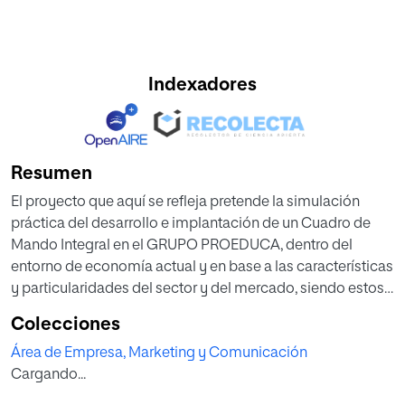
Indexadores
Resumen
El proyecto que aquí se refleja pretende la simulación
práctica del desarrollo e implantación de un Cuadro de
Mando Integral en el GRUPO PROEDUCA, dentro del
entorno de economía actual y en base a las características
y particularidades del sector y del mercado, siendo estos
el E-learning y las EdTech pivotando alrededor del
Colecciones
concepto de Universidad.
Área de Empresa, Marketing y Comunicación
Para ello se procederá a realizar un análisis sectorial y de
Cargando...
mercado, ubicándose en él a la empresa en estudio en
base a sus particularidades y frente a la competencia, así