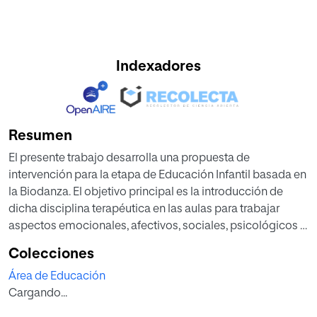
Indexadores
Resumen
El presente trabajo desarrolla una propuesta de
intervención para la etapa de Educación Infantil basada en
la Biodanza. El objetivo principal es la introducción de
dicha disciplina terapéutica en las aulas para trabajar
aspectos emocionales, afectivos, sociales, psicológicos y
corporales a través de las vivencias grupales que
Colecciones
proporciona Biodanza ayudado por la música y el
Área de Educación
movimiento. De esta manera se sostiene al niño a que
Cargando...
tenga un desarrollo integral, lo que hace que repercuta en
un mejor rendimiento educativo y personal.