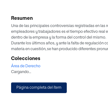
Resumen
Una de las principales controversias registradas en las r
empleadores y trabajadores es el tiempo efectivo real 
dentro de la empresa y la forma del control del mismo.
Durante los últimos años, y ante la falta de regulación c
materia en cuestión, se han producido diferentes pronu
nuestros tribunales en un sentido y en otro. Dicha situa
Colecciones
paliada por el Legislador a través del RDL 8/2019, oblig
Área de Derecho
empresas a registrar diariamente la jornada de sus tr
Cargando...
de que se trate de trabajadores a tiempo parcial o a jo
independencia del sector al que pertenezca la misma.
El objetivo de este trabajo es hacer una aproximación le
Página completa del ítem
del tema en cuestión antes y después de la entrada en vi
como cuales pueden ser las ventajas y las desventajas e
empresas como para los trabajadores afectados.