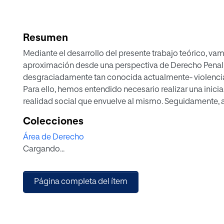
Resumen
Mediante el desarrollo del presente trabajo teórico, vamo
aproximación desde una perspectiva de Derecho Penal y
desgraciadamente tan conocida actualmente- violenci
Para ello, hemos entendido necesario realizar una inicial
realidad social que envuelve al mismo. Seguidamente,
actualizaciones legislativas que nuestro país ha experi
Colecciones
respecto a esta situación, para continuar después con u
Área de Derecho
existencia de Juzgados y profesionales especializados 
Cargando...
Posteriormente, expondremos algunas cuestiones sobr
esta tipología delictiva y abordaremos ámbitos de gran
denuncia y la declaración de la víctima.
Página completa del ítem
Finalmente, reflexionamos sobre la realidad de la viole
está viviendo, concluyendo este trabajo con una opinión