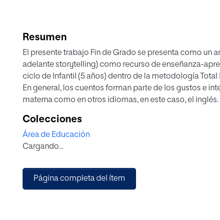
Resumen
El presente trabajo Fin de Grado se presenta como un an
adelante storytelling) como recurso de enseñanza-aprend
ciclo de Infantil (5 años) dentro de la metodología Tota
En general, los cuentos forman parte de los gustos e int
materna como en otros idiomas, en este caso, el inglés
ventajas y beneficios de su uso como recurso contextu
Colecciones
el aprendizaje de nuevo vocabulario y nuevas expresion
Área de Educación
del uso del cuento, se ha podido llegar a la conclusión 
Cargando...
las etapas más tempranas.
Esta investigación se centrará en el cuentacuentos biling
se ha retomado como una herramienta facilitadora del
Página completa del ítem
los niveles de la educación obligatoria, de ahí el título 
otros aspectos motivadores y afectivos, aportando múlt
enseñanza-aprendizaje de la lengua inglesa.