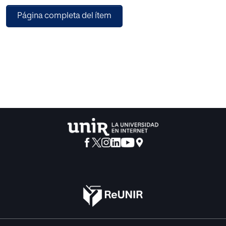
de Piaget, del cual nació el lenguaje de programación
Página completa del ítem
LOGO y con él, el concepto de robótica
educativa. Este concepto relativamente novedoso ha ido
tomando forma y expandiéndose
exponencialmente a raíz de la iniciativa de muchos
centros que han decidido poner en
marcha proyectos educativos creando así una nueva
metodología de trabajo cuyas principales
aportaciones al proceso de enseñanza-aprendizaje son el
aumento de la creatividad y
desarrollo de habilidades técnicas. Tras un estudio de los
fundamentos teóricos de la robótica
educativa y los beneficios de ésta, se selecciona Arduino
de entre todas las posibilidades
existentes en el mercado como herramienta idónea para
la iniciación de los alumnos en éste
campo. Se evalúa el nivel previo de creatividad de los
alumnos a la implantación del proyecto,