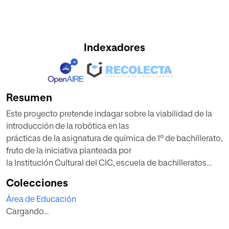
Indexadores
Resumen
Este proyecto pretende indagar sobre la viabilidad de la
introducción de la robótica en las
prácticas de la asignatura de química de 1º de bachillerato,
fruto de la iniciativa planteada por
la Institución Cultural del CIC, escuela de bachilleratos
situada en la ciudad de Barcelona.
Colecciones
El desarrollo de la robótica, en un principio a nivel
Área de Educación
industrial, llegó al campo de la educación
Cargando...
en los años 60 de la mano de Saymour Papert y su trabajo
desarrollado a partir de las teorías