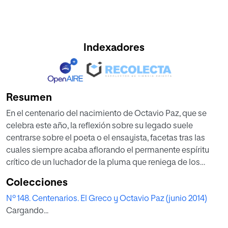
Indexadores
Resumen
En el centenario del nacimiento de Octavio Paz, que se
celebra este año, la reflexión sobre su legado suele
centrarse sobre el poeta o el ensayista, facetas tras las
cuales siempre acaba aflorando el permanente espíritu
crítico de un luchador de la pluma que reniega de los
totalitarismos de cualquier signo. Pero no puede obviarse
Colecciones
que Paz fue un buen conocedor de la realidad
Nº 148. Centenarios. El Greco y Octavio Paz (junio 2014)
internacional de su tiempo y un analista perspicaz de los
Cargando...
acontecimientos políticos que vivió.