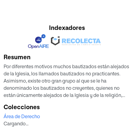
Indexadores
Resumen
Por diferentes motivos muchos bautizados están alejados
de la Iglesia, los llamados bautizados no practicantes.
Asimismo, existe otro gran grupo al que se le ha
denominado los bautizados no creyentes, quienes no
están únicamente alejados de la Iglesia y de la religión,
sino que carecen de fe. Muchos de estos bautizados no
Colecciones
creyentes se quieren casar canónicamente. En algunas
Área de Derecho
ocasiones uno de los contrayentes es un bautizado no
Cargando...
creyente y en otras, ambos. Se casan canónicamente y
además sacramentalmente, ya que al ser bautizados su