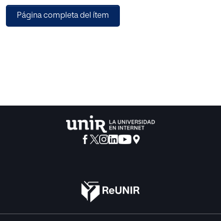
matrimonio es un sacramento. La fe no es un requisito para
Página completa del ítem
poder contraer este matrimonio, pero es, desde el punto
de vista jurídico, una preocupación porque puede
contribuir a que se efectúen matrimonios inválidos, ya que
la falta de fe puede influir tangencialmente en la nulidad.
En este trabajo se analiza el matrimonio de los bautizados
no creyentes que desean casarse ante la Iglesia. La
conclusión principal es la necesidad que tiene la Iglesia de
hacer un análisis profundo de esta realidad y que se tomen
acciones inmediatas para tratar de paliar el problema en
tanto se realiza dicho análisis.