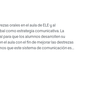
rezas orales en el aula de ELE y al
rbal como estrategia comunicativa. La
l para que los alumnos desarrollen su
 el aula con el fin de mejorar las destrezas
amos que este sistema de comunicación es
suele quedar marginado e incluso
lengua extranjera. Con este trabajo, por
ativa de los alumnos y las destrezas orales
 Partimos de una reflexión sobre la eficacia
a importancia del desarrollo de la
a relevancia de la comunicación no verbal en
 teórica para plantear una propuesta didáctica
a presentación de diversas situaciones
seis vídeos de elaboración propia y original
relativos a la competencia lingüística,