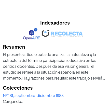
Indexadores
Resumen
El presente artículo trata de analizar la naturaleza y la
estructura del término participación educativa en los
centros docentes. Después de esa visión general, el
estudio se refiere a la situación española en este
momento. Hay razones para resultar, este trabajo servirá
para dar una mejor información a quienes son
Colecciones
responsables de tomar decisiones en los centros de
Nº 181, septiembre-diciembre 1988
enseñanza.
Cargando...